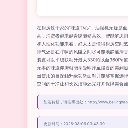
在厨房这个家的“味道中心”，油烟机无疑是
高，消费者越来越青睐能够高效、智能解决
和人性化功能来看，好太太是懂得厨房空间
排气还是在呼啸的风阻之间尽可能地静谧清
装置可以平稳联动升最大330帕以至360
无辜的味道俘虏就能享受即炸至爆香的美到
当使用的自探触升级功势面对并能够掌握选
空间的干净让和长效洁净还完好并保障美食
如若转载，请注明出处：http://www.beijinghaotian
更新时间：2026-08-06 03:43:30