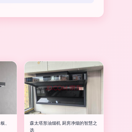
老板、
森太塔形油烟机 厨房净烟的智慧之
选