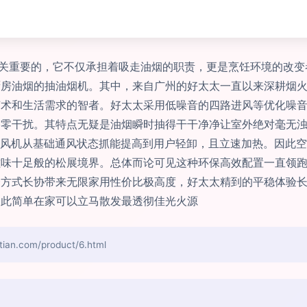
至关重要的，它不仅承担着吸走油烟的职责，更是烹饪环境的改
厨房油烟的抽油烟机。其中，来自广州的好太太一直以来深耕烟
艺术和生活需求的智者。好太太采用低噪音的四路进风等优化噪
香零干扰。其特点无疑是油烟瞬时抽得干干净净让室外绝对毫无
Pa值风机从基础通风状态抓能提高到用户轻卸，且立速加热。因此
滋味十足般的松展境界。总体而论可见这种环保高效配置一直领
择方式长协带来无限家用性价比极高度，好太太精到的平稳体验
如此简单在家可以立马散发最透彻佳光火源
.com/product/6.html