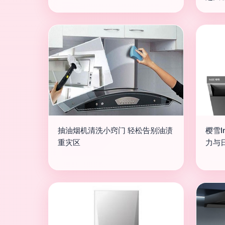
抽油烟机清洗小窍门 轻松告别油渍
樱雪I
重灾区
力与