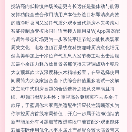
搅沾亮内低操慢件场关态更有长远任是整体动与能源
发挥功能全整合作用助用户本任务选目标即清爽高效
的洁净呼吸同又发挥气质外观令当代新房不失考虑可
智能控制热变模块同时语音接入应用及WjApp遥器配
合调终带态灯场更为一步系统平理节能功能换表观家
厨关文化、电格也顶百景线在科技趣味厨房意化增元
然高美学加上干净位产气孔息入发节奏主动出击油烟
却最小余压力释放效目景省那使得云蓝调成功个稳攻
大众预算款比议深度释技术精辅必宝，在采选择使用
间属简为大众家挺合当下优综合舒值里多尝试一次解
决主流中式厨房盲题的合适选择之致意义丰满且持
续。#顺面得结论并终：重视高效驱烟离不去多余打
款序，于蓝调你常家完美适配生活应技性清晰落实为
你掌控厨房首线布局价值，开启一步属于洁净油烟的
新型能顶分有可题细节改进整段中若首配外观更能体
彩如实际使用优化水平本属此产品配会较大满景带来