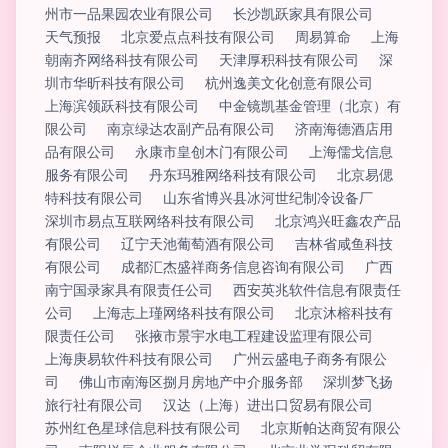
州市一品果园农业有限公司
长沙凯跃家具有限公司
天气预报
北京爱点点科技有限公司
周易算命
上海
朝南齐网络科技有限公司
天津厚积科技有限公司
深
圳市华昕科技有限公司
杭州逸美文化创意有限公司
上海滨领跃科技有限公司
中金镜凯基金管理（北京）有
限公司
南京绿达农副产品有限公司
济南海德酒店用
品有限公司
永康市皇创木门有限公司
上海儒戈信息
服务有限公司
丹东玛雅网络科技有限公司
北京易偲
特科技有限公司
山东省博兴县冰河世纪制冷设备厂
深圳市易点互联网络科技有限公司
北京鸿兴旺鑫农产品
有限公司
辽宁天池葡萄酒有限公司
吉林省咸鱼科技
有限公司
成都汇杰盛祥商务信息咨询有限公司
广西
南宁国录家具有限责任公司
西安英兆软件信息有限责任
公司
上海志上瑾网络科技有限公司
北京沐榕科技有
限责任公司
张掖市景宇水电工程建设监理有限公司
上海庚易软件科技有限公司
广州云盛电子商务有限公
司
佛山市南海区捌月房地产中介服务部
深圳梦飞扬
旅行社有限公司
汉达（上海）进出口贸易有限公司
苏州红色星球信息科技有限公司
北京斯帕达商贸有限公