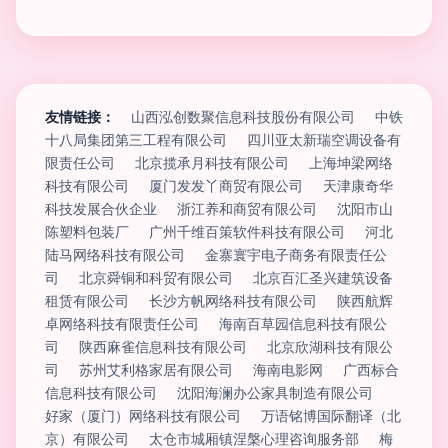
友情链接：
山西泓创数聚信息科技股份有限公司
中铁
十八局集团第三工程有限公司
四川亚太新瑞空调设备有
限责任公司
北京揽承月科技有限公司
上海坤梁网络
科技有限公司
厦门发发丫商贸有限公司
天津康奇华
科技发展合伙企业
浙江养和商贸有限公司
沈阳市山
陈塑料包装厂
广州千维百策软件科技有限公司
河北
陆马网络科技有限公司
金寨寰宇电子商务有限责任公
司
北京舜铜和科贸有限公司
北京百汇圣兴建筑设备
租赁有限公司
长沙方帆网络科技有限公司
陕西航辉
卓网络科技有限责任公司
海南百草园信息科技有限公
司
陕西麻雀信息科技有限公司
北京欣湖科技有限公
司
苏州艾利格家居有限公司
海南电影网
广西标合
信息科技有限公司
沈阳海澜办公家具制造有限公司
好家（厦门）网络科技有限公司
万语铭博国际翻译（北
京）有限公司
太仓市城厢镇涅槃心理咨询服务部
梅